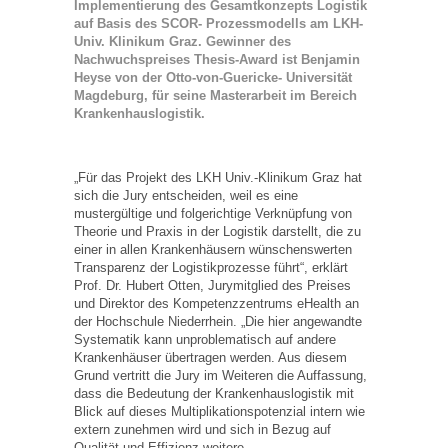
Implementierung des Gesamtkonzepts Logistik
auf Basis des SCOR- Prozessmodells am LKH-
Univ. Klinikum Graz. Gewinner des
Nachwuchspreises Thesis-Award ist Benjamin
Heyse von der Otto-von-Guericke- Universität
Magdeburg, für seine Masterarbeit im Bereich
Krankenhauslogistik.
„Für das Projekt des LKH Univ.-Klinikum Graz hat
sich die Jury entscheiden, weil es eine
mustergültige und folgerichtige Verknüpfung von
Theorie und Praxis in der Logistik darstellt, die zu
einer in allen Krankenhäusern wünschenswerten
Transparenz der Logistikprozesse führt“, erklärt
Prof. Dr. Hubert Otten, Jurymitglied des Preises
und Direktor des Kompetenzzentrums eHealth an
der Hochschule Niederrhein. „Die hier angewandte
Systematik kann unproblematisch auf andere
Krankenhäuser übertragen werden. Aus diesem
Grund vertritt die Jury im Weiteren die Auffassung,
dass die Bedeutung der Krankenhauslogistik mit
Blick auf dieses Multiplikationspotenzial intern wie
extern zunehmen wird und sich in Bezug auf
Qualität und Effizienz weitere