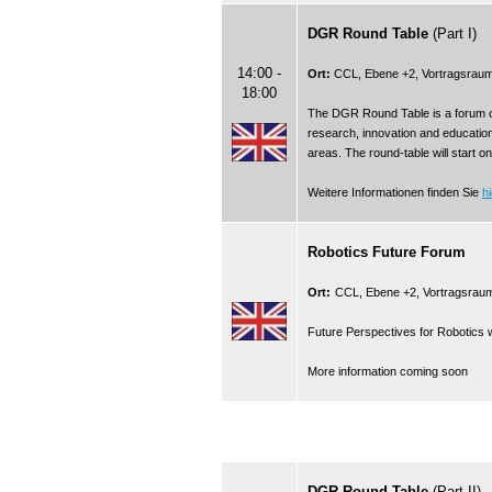
DGR Round Table
(Part I)
14:00 -
Ort:
CCL, Ebene +2, Vortragsrau
18:00
The DGR Round Table is a forum o
research, innovation and education
areas. The round-table will start o
Weitere Informationen finden Sie
hi
Robotics Future Forum
Ort:
CCL, Ebene +2, Vortragsrau
Future Perspectives for Robotics 
More information coming soon
DGR Round Table
(Part II)