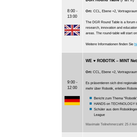
8:00 -
Ort:
CCL, Ebene +2, Vortragsrau
13:00
The DGR Round Table is a forum o
research, innovation and education
areas. The round-table will start o
Weitere Informationen finden Sie
hi
WE ♥ ROBOTIK – MINT Netzw
Ort:
CCL, Ebene +2, Vortragsraum
9:00 -
Es präsentieren sich drei regional
12:00
mehr über Robotik, erleben Robote
Bericht zum Thema "Robotik
HANDS on TECHNOLOGY beri
Schüler aus dem Roboklinge
League
Maximale Teilnehmerzahl: 25 // Anm