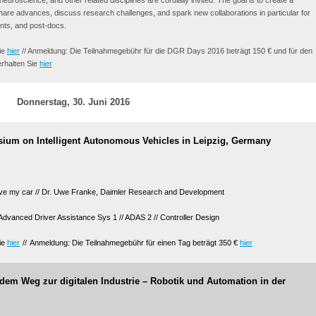
neuroscience, and other related disciplines are cordially invited. The goal is to create a
are advances, discuss research challenges, and spark new collaborations in particular for
nts, and post-docs.
Sie
hier
// Anmeldung: Die Teilnahmegebühr für die DGR Days 2016 beträgt 150 € und für den
rhalten Sie
hier
Donnerstag, 30. Juni 2016
sium on Intelligent Autonomous Vehicles in Leipzig, Germany
rive my car // Dr. Uwe Franke, Daimler Research and Development
/ Advanced Driver Assistance Sys 1 // ADAS 2 // Controller Design
Sie
hier
//
Anmeldung: Die Teilnahmegebühr für einen Tag beträgt 350 €
hier
f dem Weg zur digitalen Industrie – Robotik und Automation in der