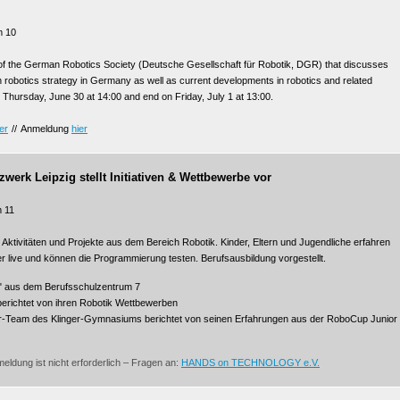
m 10
f the German Robotics Society (Deutsche Gesellschaft für Robotik, DGR) that discusses
 robotics strategy in Germany as well as current developments in robotics and related
n Thursday, June 30 at 14:00 and end on Friday, July 1 at 13:00.
er
//
Anmeldung
hier
erk Leipzig stellt Initiativen & Wettbewerbe vor
 11
e Aktivitäten und Projekte aus dem Bereich Robotik. Kinder, Eltern und Jugendliche erfahren
r live und können die Programmierung testen. Berufsausbildung vorgestellt.
" aus dem Berufsschulzentrum 7
chtet von ihren Robotik Wettbewerben
r-Team des Klinger-Gymnasiums berichtet von seinen Erfahrungen aus der RoboCup Junior
eldung ist nicht erforderlich – Fragen an:
HANDS on TECHNOLOGY e.V.