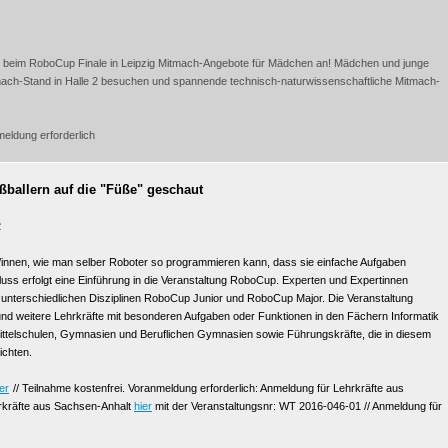
uch beim RoboCup Finale in Leipzig Mitmach-Angebote für Mädchen an! Mädchen und junge
ach-Stand in Halle 2 besuchen und spannende technisch-naturwissenschaftliche Mitmach-
meldung erforderlich
ßballern auf die "Füße" geschaut
2
/innen, wie man selber Roboter so programmieren kann, dass sie einfache Aufgaben
luss erfolgt eine Einführung in die Veranstaltung RoboCup. Experten und Expertinnen
e unterschiedlichen Disziplinen RoboCup Junior und RoboCup Major. Die Veranstaltung
 und weitere Lehrkräfte mit besonderen Aufgaben oder Funktionen in den Fächern Informatik
ttelschulen, Gymnasien und Beruflichen Gymnasien sowie Führungskräfte, die in diesem
ichten.
er
// Teilnahme kostenfrei. Voranmeldung erforderlich: Anmeldung für Lehrkräfte aus
rkräfte aus Sachsen-Anhalt
hier
mit der Veranstaltungsnr: WT 2016-046-01 // Anmeldung für