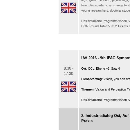
AI, cognitive science, psychology, 
forum for academic exchange to sh
young researchers, doctoral stude
Das detaillierte Programm finden 
DGR Round Table 50 € // Tickets e
IAV 2016 - 9th IFAC Sympo
8:30 -
Ort
: CCL, Ebene +2, Saal 4
17:30
Plenarvortrag
: Vision, you can d
Themen
: Vision and Perception /
Das detaillierte Programm finden 
2. Industriedialog Ost, Au
Praxis