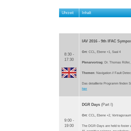
Uhrzeit
Inhalt
IAV 2016 - 9th IFAC Sympo
Ort
: CCL, Ebene +1, Saal 4
8:30 -
17:30
Plenarvortrag
: Dr. Thomas Röfer
Themen
: Navigation // Fault Dete
Das detaillierte Programm finden 
hier
DGR Days
(Part I)
Ort
: CCL, Ebene +2, Vortragsrau
9:00 -
19:00
The DGR-Days are held to foster a