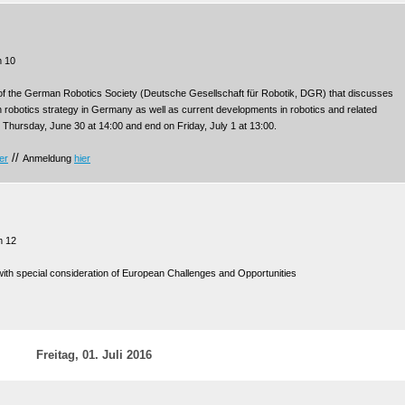
m 10
f the German Robotics Society (Deutsche Gesellschaft für Robotik, DGR) that discusses
 robotics strategy in Germany as well as current developments in robotics and related
n Thursday, June 30 at 14:00 and end on Friday, July 1 at 13:00.
//
er
Anmeldung
hier
m 12
with special consideration of European Challenges and Opportunities
Freitag, 01. Juli 2016