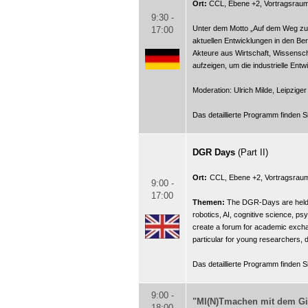
Ort:
CCL, Ebene +2, Vortragsraum
9:30 -
Unter dem Motto „Auf dem Weg zur d
17:00
aktuellen Entwicklungen in den Ber
Akteure aus Wirtschaft, Wissens
aufzeigen, um die industrielle Ent
Moderation: Ulrich Milde, Leipziger
Das detaillierte Programm finden 
DGR Days
(Part II)
Ort:
CCL, Ebene +2, Vortragsrau
9:00 -
17:00
Themen:
The DGR-Days are held to
robotics, AI, cognitive science, psy
create a forum for academic excha
particular for young researchers, 
Das detaillierte Programm finden 
9:00 -
"MI(N)Tmachen mit dem Gi
18:00