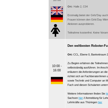
Ort:
Halle 2, C04
Erstmalig bietet der Girls'Day a
Frauen können den Girls'Day Mitm
Aktionen ausprobieren.
Teilnahme kostenfrei. Keine Voran
Den weltbesten Roboter-Fu
Ort:
CCL, Ebene 0, Bankettraum 
Zu Beginn erfahren die Teilnehmer
10:00 -
selbstständig ausführen. Im Ansch
16:00
erläutern die Anforderungen an di
richtet sich an Fachberater/innen
sowie Technik und Computer an Mi
Fach und diesen Schularten unterr
Weitere Informationen finden Sie
hi
Sachsen
hier
// Anmeldung für Leh
Lehrkräfte aus Thüringen
hier