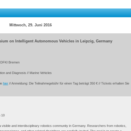
Mittwoch, 29. Juni 2016
sium on Intelligent Autonomous Vehicles in Leipzig, Germany
, DFKI Bremen
ction and Diagnosis // Marine Vehicles
Sie
hier
// Anmeldung: Die Teilnahmegebühr für einen Tag beträgt 350 € // Tickets erhalten Sie
m 10
 visible and interdisciplinary robotics community in Germany. Researchers from robotics,