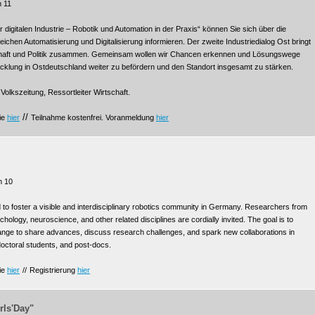
 11
igitalen Industrie – Robotik und Automation in der Praxis“ können Sie sich über die
eichen Automatisierung und Digitalisierung informieren. Der zweite Industriedialog Ost bringt
chaft und Politik zusammen. Gemeinsam wollen wir Chancen erkennen und Lösungswege
wicklung in Ostdeutschland weiter zu befördern und den Standort insgesamt zu stärken.
 Volkszeitung, Ressortleiter Wirtschaft.
//
Sie
hier
Teilnahme kostenfrei. Voranmeldung
hier
m 10
 foster a visible and interdisciplinary robotics community in Germany. Researchers from
chology, neuroscience, and other related disciplines are cordially invited. The goal is to
nge to share advances, discuss research challenges, and spark new collaborations in
doctoral students, and post-docs.
Sie
hier
//
Registrierung
hier
rls'Day"