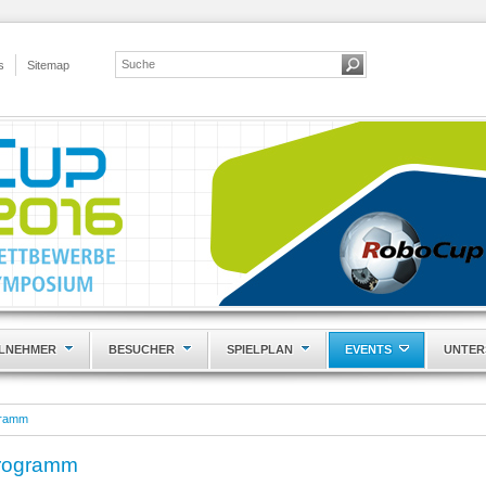
s
Sitemap
ILNEHMER
BESUCHER
SPIELPLAN
EVENTS
UNTER
gramm
programm