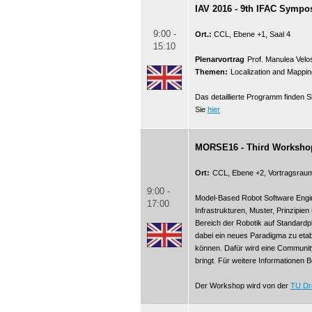
IAV 2016 - 9th IFAC Sympo
9:00 -
Ort.:
CCL, Ebene +1, Saal 4
15:10
Plenarvortrag
Prof. Manulea Velo
Themen:
Localization and Mapping
Das detaillierte Programm finden 
Sie
hier
MORSE16 - Third Workshop
Ort:
CCL, Ebene +2, Vortragsrau
9:00 -
Model-Based Robot Software Engin
17:00
Infrastrukturen, Muster, Prinzipi
Bereich der Robotik auf Standard
dabei ein neues Paradigma zu etab
können. Dafür wird eine Communit
bringt. Für weitere Informationen 
Der Workshop wird von der
TU Dr