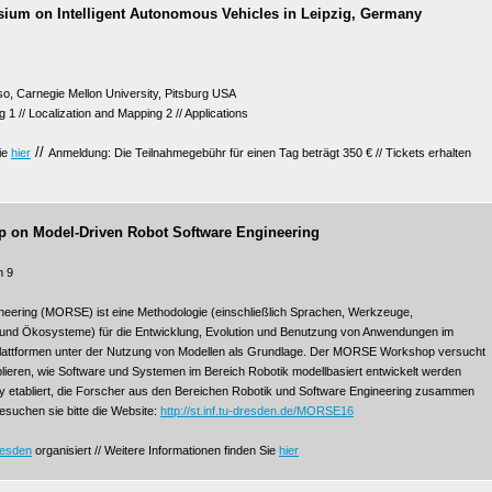
sium on Intelligent Autonomous Vehicles in Leipzig, Germany
so, Carnegie Mellon University, Pitsburg USA
 1 // Localization and Mapping 2 // Applications
//
Sie
hier
Anmeldung: Die Teilnahmegebühr für einen Tag beträgt 350 € // Tickets erhalten
 on Model-Driven Robot Software Engineering
m 9
eering (MORSE) ist eine Methodologie (einschließlich Sprachen, Werkzeuge,
en und Ökosysteme) für die Entwicklung, Evolution und Benutzung von Anwendungen im
plattformen unter der Nutzung von Modellen als Grundlage. Der MORSE Workshop versucht
lieren, wie Software und Systemen im Bereich Robotik modellbasiert entwickelt werden
y etabliert, die Forscher aus den Bereichen Robotik und Software Engineering zusammen
Besuchen sie bitte die Website:
http://st.inf.tu-dresden.de/MORSE16
esden
organisiert // Weitere Informationen finden Sie
hier