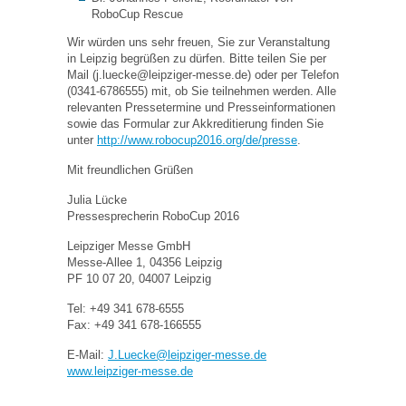
RoboCup Rescue
Wir würden uns sehr freuen, Sie zur Veranstaltung
in Leipzig begrüßen zu dürfen. Bitte teilen Sie per
Mail (j.luecke@leipziger-messe.de) oder per Telefon
(0341-6786555) mit, ob Sie teilnehmen werden. Alle
relevanten Pressetermine und Presseinformationen
sowie das Formular zur Akkreditierung finden Sie
unter
http://www.robocup2016.org/de/presse
.
Mit freundlichen Grüßen
Julia Lücke
Pressesprecherin RoboCup 2016
Leipziger Messe GmbH
Messe-Allee 1, 04356 Leipzig
PF 10 07 20, 04007 Leipzig
Tel: +49 341 678-6555
Fax: +49 341 678-166555
E-Mail:
J.Luecke@leipziger-messe.de
www.leipziger-messe.de