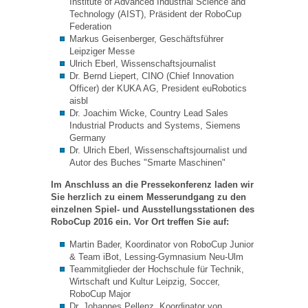
Institute of Advanced Industrial Science and
Technology (AIST), Präsident der RoboCup
Federation
Markus Geisenberger, Geschäftsführer
Leipziger Messe
Ulrich Eberl, Wissenschaftsjournalist
Dr. Bernd Liepert, CINO (Chief Innovation
Officer) der KUKA AG, President euRobotics
aisbl
Dr. Joachim Wicke, Country Lead Sales
Industrial Products and Systems, Siemens
Germany
Dr. Ulrich Eberl, Wissenschaftsjournalist und
Autor des Buches "Smarte Maschinen"
Im Anschluss an die Pressekonferenz laden wir
Sie herzlich zu einem Messerundgang zu den
einzelnen Spiel- und Ausstellungsstationen des
RoboCup 2016 ein. Vor Ort treffen Sie auf:
Martin Bader, Koordinator von RoboCup Junior
& Team iBot, Lessing-Gymnasium Neu-Ulm
Teammitglieder der Hochschule für Technik,
Wirtschaft und Kultur Leipzig, Soccer,
RoboCup Major
Dr. Johannes Pellenz, Koordinator von