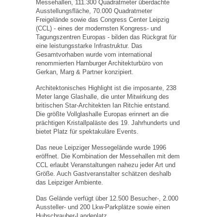
Messehallen, 111.300 Quadratmeter überdachte
Ausstellungsfläche, 70.000 Quadratmeter
Freigelände sowie das Congress Center Leipzig
(CCL) - eines der modernsten Kongress- und
Tagungszentren Europas - bilden das Rückgrat für
eine leistungsstarke Infrastruktur. Das
Gesamtvorhaben wurde vom international
renommierten Hamburger Architekturbüro von
Gerkan, Marg & Partner konzipiert.
Architektonisches Highlight ist die imposante, 238
Meter lange Glashalle, die unter Mitwirkung des
britischen Star-Architekten Ian Ritchie entstand.
Die größte Vollglashalle Europas erinnert an die
prächtigen Kristallpaläste des 19. Jahrhunderts und
bietet Platz für spektakuläre Events.
Das neue Leipziger Messegelände wurde 1996
eröffnet. Die Kombination der Messehallen mit dem
CCL erlaubt Veranstaltungen nahezu jeder Art und
Größe. Auch Gastveranstalter schätzen deshalb
das Leipziger Ambiente.
Das Gelände verfügt über 12.500 Besucher-, 2.000
Aussteller- und 200 Lkw-Parkplätze sowie einen
Hubschrauber-Landeplatz.