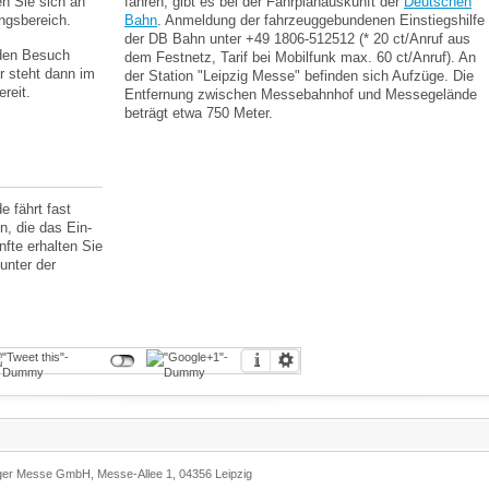
n Sie sich an
fahren, gibt es bei der Fahrplanauskunft der
Deutschen
ngsbereich.
Bahn
. Anmeldung der fahrzeuggebundenen Einstiegshilfe
der DB Bahn unter +49 1806-512512 (* 20 ct/Anruf aus
 den Besuch
dem Festnetz, Tarif bei Mobilfunk max. 60 ct/Anruf). An
r steht dann im
der Station "Leipzig Messe" befinden sich Aufzüge. Die
reit.
Entfernung zwischen Messebahnhof und Messegelände
beträgt etwa 750 Meter.
 fährt fast
, die das Ein-
nfte erhalten Sie
unter der
ger Messe GmbH, Messe-Allee 1, 04356 Leipzig