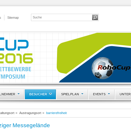
s
Sitemap
ILNEHMER
BESUCHER
SPIELPLAN
EVENTS
UNTER
altungsort
>
Austragungsort
>
barrierefreiheit
ipziger Messegelände