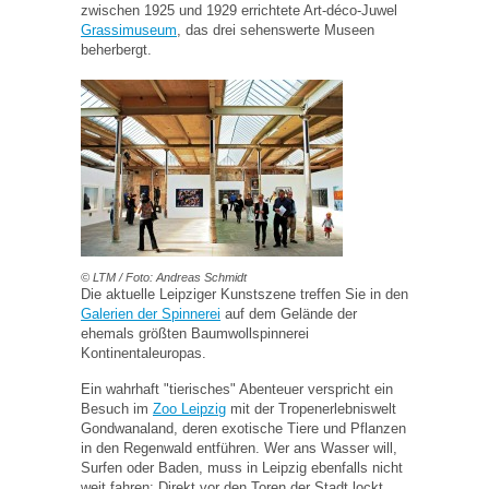
zwischen 1925 und 1929 errichtete Art-déco-Juwel
Grassimuseum
, das drei sehenswerte Museen
beherbergt.
© LTM / Foto: Andreas Schmidt
Die aktuelle Leipziger Kunstszene treffen Sie in den
Galerien der Spinnerei
auf dem Gelände der
ehemals größten Baumwollspinnerei
Kontinentaleuropas.
Ein wahrhaft "tierisches" Abenteuer verspricht ein
Besuch im
Zoo Leipzig
mit der Tropenerlebniswelt
Gondwanaland, deren exotische Tiere und Pflanzen
in den Regenwald entführen. Wer ans Wasser will,
Surfen oder Baden, muss in Leipzig ebenfalls nicht
weit fahren: Direkt vor den Toren der Stadt lockt