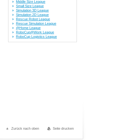
Middle Size League
Small Size League
Simulation 3D League
Simulation 2D League
Rescue Robot League
Rescue Simulation League
@Home League
RoboCup@Work League
RoboCup Logistics League
Zurück nach oben
Seite drucken