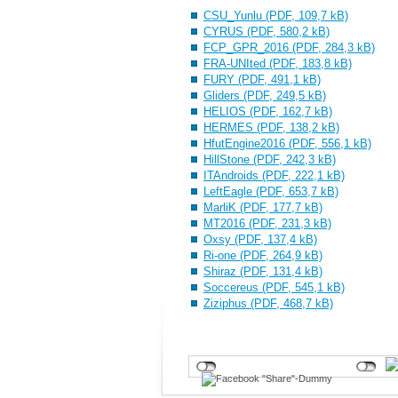
CSU_Yunlu (PDF, 109,7 kB)
CYRUS (PDF, 580,2 kB)
FCP_GPR_2016 (PDF, 284,3 kB)
FRA-UNIted (PDF, 183,8 kB)
FURY (PDF, 491,1 kB)
Gliders (PDF, 249,5 kB)
HELIOS (PDF, 162,7 kB)
HERMES (PDF, 138,2 kB)
HfutEngine2016 (PDF, 556,1 kB)
HillStone (PDF, 242,3 kB)
ITAndroids (PDF, 222,1 kB)
LeftEagle (PDF, 653,7 kB)
MarliK (PDF, 177,7 kB)
MT2016 (PDF, 231,3 kB)
Oxsy (PDF, 137,4 kB)
Ri-one (PDF, 264,9 kB)
Shiraz (PDF, 131,4 kB)
Soccereus (PDF, 545,1 kB)
Ziziphus (PDF, 468,7 kB)