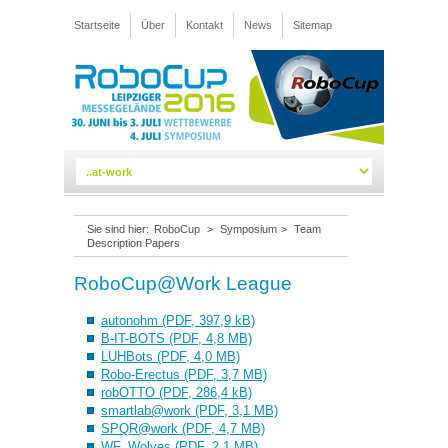
Startseite
Über
Kontakt
News
Sitemap
Sie sind hier:
RoboCup
>
Symposium
>
Team
Description Papers
RoboCup@Work League
autonohm (PDF, 397,9 kB)
B-IT-BOTS (PDF, 4,8 MB)
LUHBots (PDF, 4,0 MB)
Robo-Erectus (PDF, 3,7 MB)
robOTTO (PDF, 286,4 kB)
smartlab@work (PDF, 3,1 MB)
SPQR@work (PDF, 4,7 MB)
WF_Wolves (PDF, 2,1 MB)