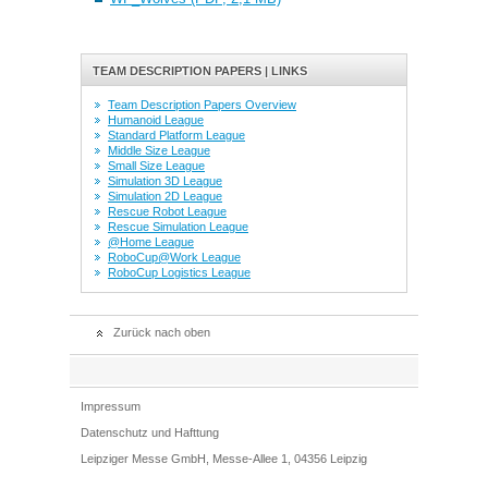
TEAM DESCRIPTION PAPERS | LINKS
Team Description Papers Overview
Humanoid League
Standard Platform League
Middle Size League
Small Size League
Simulation 3D League
Simulation 2D League
Rescue Robot League
Rescue Simulation League
@Home League
RoboCup@Work League
RoboCup Logistics League
Zurück nach oben
Impressum
Datenschutz und Hafttung
Leipziger Messe GmbH, Messe-Allee 1, 04356 Leipzig